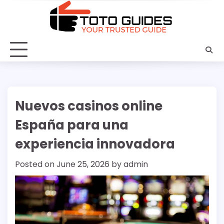
Skip
to
content
Nuevos casinos online
España para una
experiencia innovadora
Posted on
June 25, 2026
by
admin