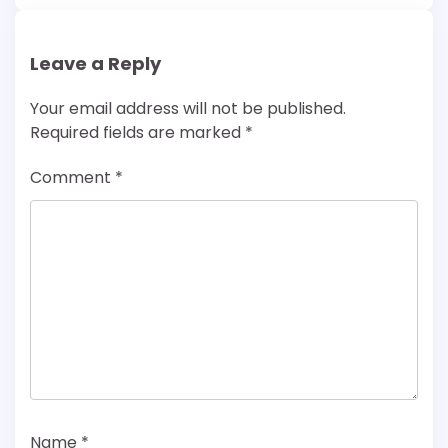
Leave a Reply
Your email address will not be published.
Required fields are marked
*
Comment
*
Name
*